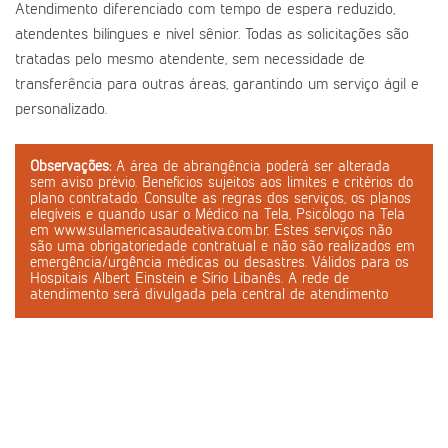
Atendimento diferenciado com tempo de espera reduzido,
atendentes bilíngues e nível sênior. Todas as solicitações são
tratadas pelo mesmo atendente, sem necessidade de
transferência para outras áreas, garantindo um serviço ágil e
personalizado.
Observações:
A área de abrangência poderá ser alterada
sem aviso prévio. Benefícios sujeitos aos limites e critérios do
plano contratado. Consulte as regras dos serviços, os planos
elegíveis e quando usar o Médico na Tela, Psicólogo na Tela
em www.sulamericasaudeativa.com.br. Estes serviços não
são uma obrigatoriedade contratual e não são realizados em
emergência/urgência médicas ou desastres. Válidos para os
Hospitais Albert Einstein e Sírio Libanês. A rede de
atendimento será divulgada pela central de atendimento