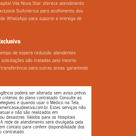
spital Vila Nova Star, oferece atendimento
clusiva SulAmérica para acolhimento dos
l de WhatsApp para suporte e entrega de
xclusiva
tempo de espera reduzido, atendentes
as solicitações são tratadas pelo mesmo
transferência para outras áreas, garantindo
ência poderá ser alterada sem aviso prévio.
 e critérios do plano contratado. Consulte as
 elegíveis e quando usar o Médico na Tela,
mericasaudeativa.com.br. Estes serviços não
atual e não são realizados em
u desastres. Válidos para os Hospitais
s. A rede de atendimento será divulgada pela
em contato para conferir disponibilidade dos
o contratado.