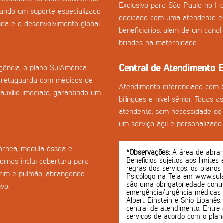
Exclusivo para São Paulo no Ho
onando um suporte especializado
dedicado com uma atendente ex
da e o desenvolvimento global.
beneficiários, além de um cana
brindes na maternidade.
Central de Atendimento E
ência, o plano SulAmérica
 retaguarda com médicos de
Atendimento diferenciado com 
auxílio imediato, garantindo um
bilíngues e nível sênior. Todas 
atendente, sem necessidade de 
um serviço ágil e personalizado.
córnea, medula óssea e
*Observações:
A área de abrang
Benefícios sujeitos aos limites
ornas inclui cobertura para
regras dos serviços, os planos
-rim e pulmão, abrangendo
Psicólogo na Tela em www.sula
são uma obrigatoriedade contr
vo.
emergência/urgência médicas o
Albert Einstein e Sírio Libanê
central de atendimento. Entre 
serviços de acordo com o plan