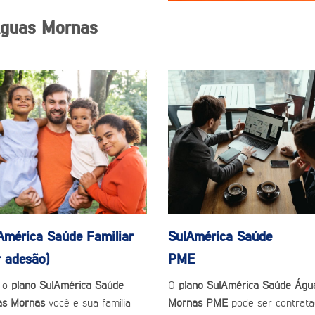
Águas Mornas
América Saúde
Familiar
SulAmérica Saúde
r adesão)
PME
 o
plano SulAmérica Saúde
O
plano SulAmérica Saúde Águ
as Mornas
você e sua família
Mornas PME
pode ser contrat