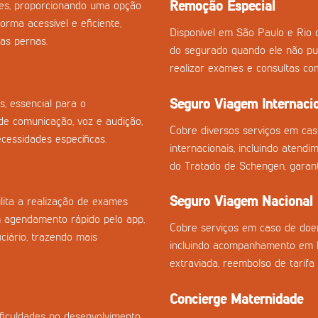
Remoção Especial
izes, proporcionando uma opção
orma acessível e eficiente,
Disponível em São Paulo e Rio 
as pernas.
do segurado quando ele não pu
realizar exames e consultas co
Seguro Viagem Internaci
s, essencial para o
e comunicação, voz e audição,
Cobre diversos serviços em ca
essidades específicas.
internacionais, incluindo atend
do Tratado de Schengen, garan
Seguro Viagem Nacional
ilita a realização de exames
m agendamento rápido pelo app,
Cobre serviços em caso de doen
ciário, trazendo mais
incluindo acompanhamento em h
extraviada, reembolso de tarifa
Concierge Maternidade
ficuldades no desenvolvimento