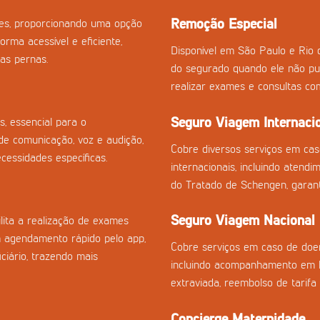
Remoção Especial
izes, proporcionando uma opção
orma acessível e eficiente,
Disponível em São Paulo e Rio 
as pernas.
do segurado quando ele não pu
realizar exames e consultas co
Seguro Viagem Internaci
s, essencial para o
e comunicação, voz e audição,
Cobre diversos serviços em ca
essidades específicas.
internacionais, incluindo atend
do Tratado de Schengen, garan
Seguro Viagem Nacional
ilita a realização de exames
m agendamento rápido pelo app,
Cobre serviços em caso de doen
ciário, trazendo mais
incluindo acompanhamento em h
extraviada, reembolso de tarifa
Concierge Maternidade