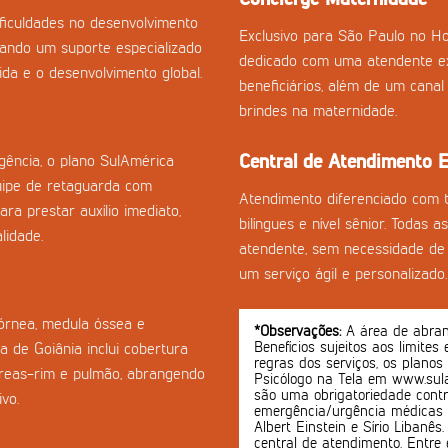
ficuldades no desenvolvimento
Exclusivo para São Paulo no Ho
onando um suporte especializado
dedicado com uma atendente ex
da e o desenvolvimento global.
beneficiários, além de um cana
brindes na maternidade.
Central de Atendimento E
ência, o plano SulAmérica
uipe de retaguarda com
Atendimento diferenciado com 
ra prestar auxílio imediato,
bilíngues e nível sênior. Todas 
lidade.
atendente, sem necessidade de 
um serviço ágil e personalizado.
córnea, medula óssea e
*Observações:
A área de abrang
Benefícios sujeitos aos limites
a de Goiânia inclui cobertura
regras dos serviços, os planos
creas-rim e pulmão, abrangendo
Psicólogo na Tela em www.sula
são uma obrigatoriedade contr
vo.
emergência/urgência médicas o
Albert Einstein e Sírio Libanê
central de atendimento. Entre 