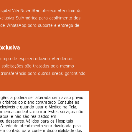
spital Vila Nova Star, oferece atendimento
clusiva SulAmérica para acolhimento dos
l de WhatsApp para suporte e entrega de
xclusiva
tempo de espera reduzido, atendentes
as solicitações são tratadas pelo mesmo
transferência para outras áreas, garantindo
ência poderá ser alterada sem aviso prévio.
 e critérios do plano contratado. Consulte as
 elegíveis e quando usar o Médico na Tela,
mericasaudeativa.com.br. Estes serviços não
atual e não são realizados em
u desastres. Válidos para os Hospitais
s. A rede de atendimento será divulgada pela
em contato para conferir disponibilidade dos