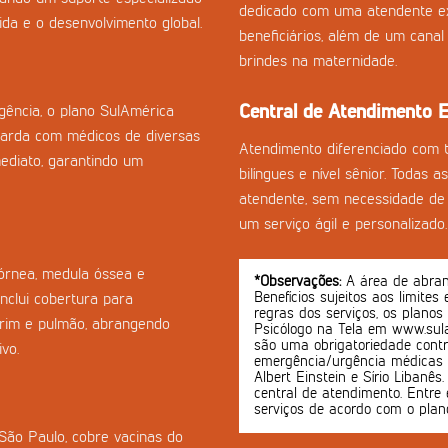
dedicado com uma atendente ex
da e o desenvolvimento global.
beneficiários, além de um cana
brindes na maternidade.
Central de Atendimento E
ência, o plano SulAmérica
arda com médicos de diversas
Atendimento diferenciado com 
mediato, garantindo um
bilíngues e nível sênior. Todas 
atendente, sem necessidade de 
um serviço ágil e personalizado.
córnea, medula óssea e
*Observações:
A área de abrang
Benefícios sujeitos aos limites
nclui cobertura para
regras dos serviços, os planos
-rim e pulmão, abrangendo
Psicólogo na Tela em www.sula
são uma obrigatoriedade contr
vo.
emergência/urgência médicas o
Albert Einstein e Sírio Libanê
central de atendimento. Entre 
serviços de acordo com o plan
 São Paulo, cobre vacinas do