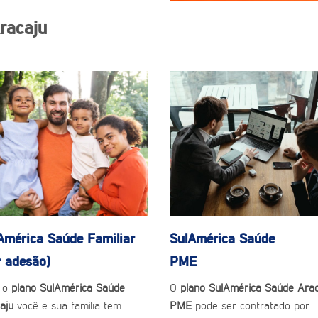
racaju
América Saúde
Familiar
SulAmérica Saúde
r adesão)
PME
 o
plano SulAmérica Saúde
O
plano SulAmérica Saúde Arac
caju
você e sua família tem
PME
pode ser contratado por