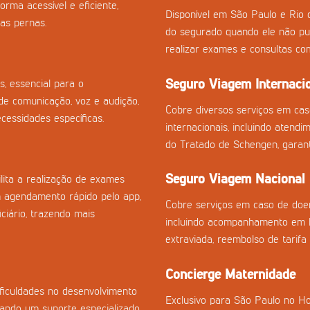
orma acessível e eficiente,
Disponível em São Paulo e Rio 
as pernas.
do segurado quando ele não pu
realizar exames e consultas co
Seguro Viagem Internaci
s, essencial para o
e comunicação, voz e audição,
Cobre diversos serviços em ca
essidades específicas.
internacionais, incluindo atend
do Tratado de Schengen, garan
Seguro Viagem Nacional
ilita a realização de exames
m agendamento rápido pelo app,
Cobre serviços em caso de doen
ciário, trazendo mais
incluindo acompanhamento em h
extraviada, reembolso de tarifa
Concierge Maternidade
ficuldades no desenvolvimento
Exclusivo para São Paulo no Ho
onando um suporte especializado