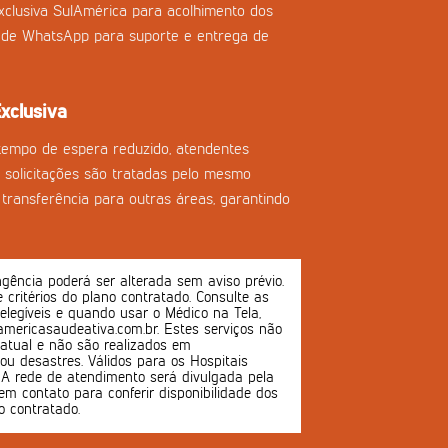
clusiva SulAmérica para acolhimento dos
l de WhatsApp para suporte e entrega de
xclusiva
tempo de espera reduzido, atendentes
as solicitações são tratadas pelo mesmo
transferência para outras áreas, garantindo
ência poderá ser alterada sem aviso prévio.
 e critérios do plano contratado. Consulte as
 elegíveis e quando usar o Médico na Tela,
mericasaudeativa.com.br. Estes serviços não
atual e não são realizados em
u desastres. Válidos para os Hospitais
s. A rede de atendimento será divulgada pela
em contato para conferir disponibilidade dos
o contratado.