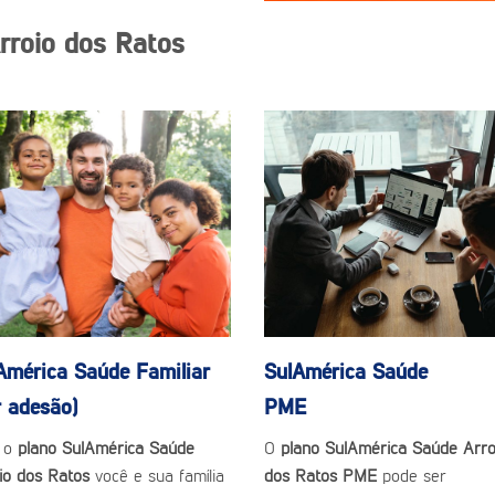
rroio dos Ratos
América Saúde
Familiar
SulAmérica Saúde
r adesão)
PME
 o
plano SulAmérica Saúde
O
plano SulAmérica Saúde Arro
io dos Ratos
você e sua família
dos Ratos PME
pode ser