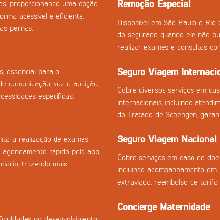
Remoção Especial
izes, proporcionando uma opção
orma acessível e eficiente,
Disponível em São Paulo e Rio 
as pernas.
do segurado quando ele não pu
realizar exames e consultas co
Seguro Viagem Internaci
s, essencial para o
e comunicação, voz e audição,
Cobre diversos serviços em ca
essidades específicas.
internacionais, incluindo atend
do Tratado de Schengen, garan
Seguro Viagem Nacional
ilita a realização de exames
m agendamento rápido pelo app,
Cobre serviços em caso de doen
ciário, trazendo mais
incluindo acompanhamento em h
extraviada, reembolso de tarifa
Concierge Maternidade
ficuldades no desenvolvimento