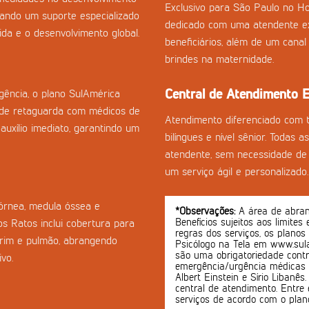
Exclusivo para São Paulo no Ho
onando um suporte especializado
dedicado com uma atendente ex
da e o desenvolvimento global.
beneficiários, além de um cana
brindes na maternidade.
Central de Atendimento E
ência, o plano SulAmérica
 de retaguarda com médicos de
Atendimento diferenciado com 
auxílio imediato, garantindo um
bilíngues e nível sênior. Todas 
atendente, sem necessidade de 
um serviço ágil e personalizado.
córnea, medula óssea e
*Observações:
A área de abrang
Benefícios sujeitos aos limites
os Ratos inclui cobertura para
regras dos serviços, os planos
-rim e pulmão, abrangendo
Psicólogo na Tela em www.sula
são uma obrigatoriedade contr
vo.
emergência/urgência médicas o
Albert Einstein e Sírio Libanê
central de atendimento. Entre 
serviços de acordo com o plan