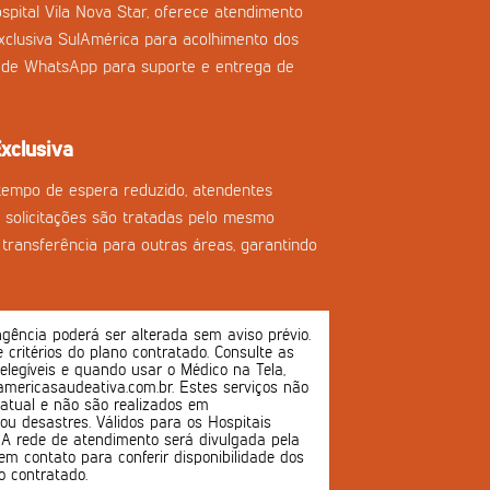
spital Vila Nova Star, oferece atendimento
clusiva SulAmérica para acolhimento dos
l de WhatsApp para suporte e entrega de
xclusiva
tempo de espera reduzido, atendentes
as solicitações são tratadas pelo mesmo
transferência para outras áreas, garantindo
ência poderá ser alterada sem aviso prévio.
 e critérios do plano contratado. Consulte as
 elegíveis e quando usar o Médico na Tela,
mericasaudeativa.com.br. Estes serviços não
atual e não são realizados em
u desastres. Válidos para os Hospitais
s. A rede de atendimento será divulgada pela
em contato para conferir disponibilidade dos
o contratado.