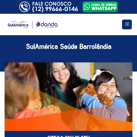
Skip
to
content
SulAmérica Saúde Barrolândia