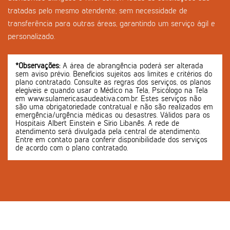
tratadas pelo mesmo atendente, sem necessidade de
transferência para outras áreas, garantindo um serviço ágil e
personalizado.
*Observações:
A área de abrangência poderá ser alterada
sem aviso prévio. Benefícios sujeitos aos limites e critérios do
plano contratado. Consulte as regras dos serviços, os planos
elegíveis e quando usar o Médico na Tela, Psicólogo na Tela
em www.sulamericasaudeativa.com.br. Estes serviços não
são uma obrigatoriedade contratual e não são realizados em
emergência/urgência médicas ou desastres. Válidos para os
Hospitais Albert Einstein e Sírio Libanês. A rede de
atendimento será divulgada pela central de atendimento.
Entre em contato para conferir disponibilidade dos serviços
de acordo com o plano contratado.