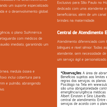
Exclusivo para São Paulo no Ho
onando um suporte especializado
dedicado com uma atendente ex
da e o desenvolvimento global.
beneficiários, além de um cana
brindes na maternidade.
Central de Atendimento E
ência, o plano SulAmérica
retaguarda com médicos de
Atendimento diferenciado com 
auxílio imediato, garantindo um
bilíngues e nível sênior. Todas 
atendente, sem necessidade de 
um serviço ágil e personalizado.
córnea, medula óssea e
*Observações:
A área de abrang
Benefícios sujeitos aos limites
Roxo inclui cobertura para
regras dos serviços, os planos
-rim e pulmão, abrangendo
Psicólogo na Tela em www.sula
são uma obrigatoriedade contr
vo.
emergência/urgência médicas o
Albert Einstein e Sírio Libanê
central de atendimento. Entre 
serviços de acordo com o plan