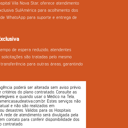
spital Vila Nova Star, oferece atendimento
clusiva SulAmérica para acolhimento dos
l de WhatsApp para suporte e entrega de
xclusiva
tempo de espera reduzido, atendentes
as solicitações são tratadas pelo mesmo
transferência para outras áreas, garantindo
ência poderá ser alterada sem aviso prévio.
 e critérios do plano contratado. Consulte as
 elegíveis e quando usar o Médico na Tela,
mericasaudeativa.com.br. Estes serviços não
atual e não são realizados em
u desastres. Válidos para os Hospitais
s. A rede de atendimento será divulgada pela
em contato para conferir disponibilidade dos
o contratado.