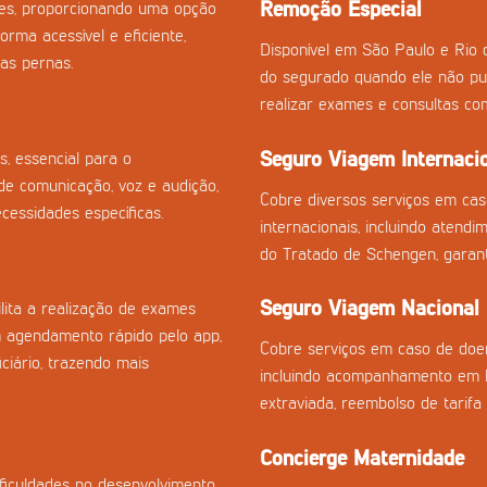
Remoção Especial
izes, proporcionando uma opção
orma acessível e eficiente,
Disponível em São Paulo e Rio 
as pernas.
do segurado quando ele não pu
realizar exames e consultas co
Seguro Viagem Internaci
s, essencial para o
e comunicação, voz e audição,
Cobre diversos serviços em ca
essidades específicas.
internacionais, incluindo atend
do Tratado de Schengen, garan
Seguro Viagem Nacional
ilita a realização de exames
m agendamento rápido pelo app,
Cobre serviços em caso de doen
ciário, trazendo mais
incluindo acompanhamento em h
extraviada, reembolso de tarifa
Concierge Maternidade
ficuldades no desenvolvimento