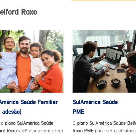
elford Roxo
América Saúde
Familiar
SulAmérica Saúde
r adesão)
PME
 o
plano SulAmérica Saúde
O
plano SulAmérica Saúde Belf
ord Roxo
você e sua família tem
Roxo PME
pode ser contratado