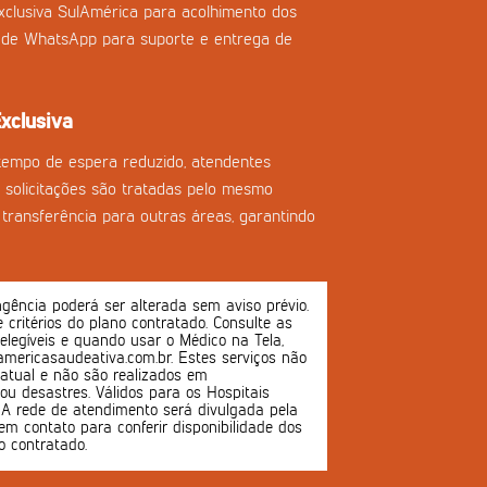
clusiva SulAmérica para acolhimento dos
l de WhatsApp para suporte e entrega de
xclusiva
tempo de espera reduzido, atendentes
as solicitações são tratadas pelo mesmo
transferência para outras áreas, garantindo
ência poderá ser alterada sem aviso prévio.
 e critérios do plano contratado. Consulte as
 elegíveis e quando usar o Médico na Tela,
mericasaudeativa.com.br. Estes serviços não
atual e não são realizados em
u desastres. Válidos para os Hospitais
s. A rede de atendimento será divulgada pela
em contato para conferir disponibilidade dos
o contratado.