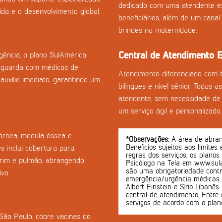
dedicado com uma atendente ex
da e o desenvolvimento global.
beneficiários, além de um cana
brindes na maternidade.
Central de Atendimento E
ência, o plano SulAmérica
aguarda com médicos de
Atendimento diferenciado com 
auxílio imediato, garantindo um
bilíngues e nível sênior. Todas 
atendente, sem necessidade de 
um serviço ágil e personalizado.
córnea, medula óssea e
*Observações:
A área de abrang
Benefícios sujeitos aos limites
s inclui cobertura para
regras dos serviços, os planos
-rim e pulmão, abrangendo
Psicólogo na Tela em www.sula
são uma obrigatoriedade contr
vo.
emergência/urgência médicas o
Albert Einstein e Sírio Libanê
central de atendimento. Entre 
serviços de acordo com o plan
 São Paulo, cobre vacinas do