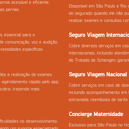
orma acessível e eficiente,
Disponível em São Paulo e Rio 
as pernas.
do segurado quando ele não pu
realizar exames e consultas co
Seguro Viagem Internaci
s, essencial para o
e comunicação, voz e audição,
Cobre diversos serviços em ca
essidades específicas.
internacionais, incluindo atend
do Tratado de Schengen, garan
Seguro Viagem Nacional
ilita a realização de exames
m agendamento rápido pelo app,
Cobre serviços em caso de doen
ciário, trazendo mais
incluindo acompanhamento em h
extraviada, reembolso de tarifa
Concierge Maternidade
ficuldades no desenvolvimento
Exclusivo para São Paulo no Ho
onando um suporte especializado