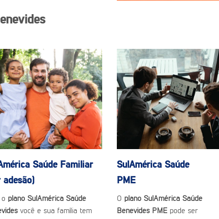
enevides
América Saúde
Familiar
SulAmérica Saúde
r adesão)
PME
 o
plano SulAmérica Saúde
O
plano SulAmérica Saúde
evides
você e sua família tem
Benevides PME
pode ser