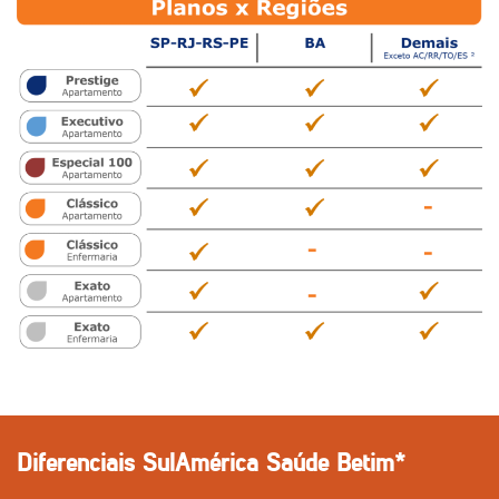
Diferenciais SulAmérica Saúde Betim*