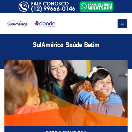
Skip
to
content
SulAmérica Saúde Betim