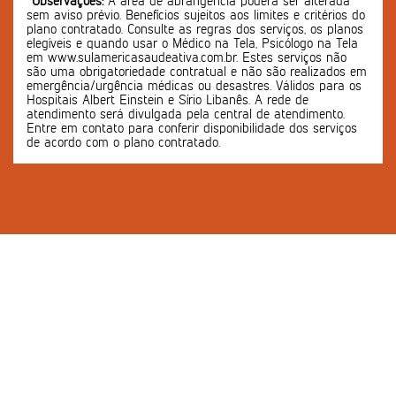
*Observações:
A área de abrangência poderá ser alterada
sem aviso prévio. Benefícios sujeitos aos limites e critérios do
plano contratado. Consulte as regras dos serviços, os planos
elegíveis e quando usar o Médico na Tela, Psicólogo na Tela
em www.sulamericasaudeativa.com.br. Estes serviços não
são uma obrigatoriedade contratual e não são realizados em
emergência/urgência médicas ou desastres. Válidos para os
Hospitais Albert Einstein e Sírio Libanês. A rede de
atendimento será divulgada pela central de atendimento.
Entre em contato para conferir disponibilidade dos serviços
de acordo com o plano contratado.