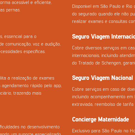
orma acessível e eficiente,
Disponível em São Paulo e Rio 
as pernas.
do segurado quando ele não pu
realizar exames e consultas co
Seguro Viagem Internaci
s, essencial para o
e comunicação, voz e audição,
Cobre diversos serviços em ca
essidades específicas.
internacionais, incluindo atend
do Tratado de Schengen, garan
Seguro Viagem Nacional
ilita a realização de exames
m agendamento rápido pelo app,
Cobre serviços em caso de doen
ciário, trazendo mais
incluindo acompanhamento em h
extraviada, reembolso de tarifa
Concierge Maternidade
ficuldades no desenvolvimento
Exclusivo para São Paulo no Ho
onando um suporte especializado