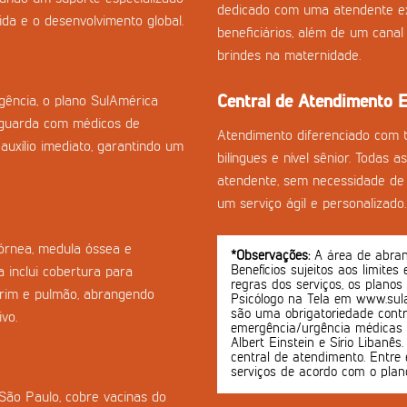
dedicado com uma atendente ex
da e o desenvolvimento global.
beneficiários, além de um cana
brindes na maternidade.
Central de Atendimento E
ência, o plano SulAmérica
guarda com médicos de
Atendimento diferenciado com 
auxílio imediato, garantindo um
bilíngues e nível sênior. Todas 
atendente, sem necessidade de 
um serviço ágil e personalizado.
córnea, medula óssea e
*Observações:
A área de abrang
Benefícios sujeitos aos limites
 inclui cobertura para
regras dos serviços, os planos
-rim e pulmão, abrangendo
Psicólogo na Tela em www.sula
são uma obrigatoriedade contr
vo.
emergência/urgência médicas o
Albert Einstein e Sírio Libanê
central de atendimento. Entre 
serviços de acordo com o plan
 São Paulo, cobre vacinas do