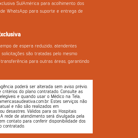
clusiva SulAmérica para acolhimento dos
l de WhatsApp para suporte e entrega de
xclusiva
tempo de espera reduzido, atendentes
as solicitações são tratadas pelo mesmo
transferência para outras áreas, garantindo
ência poderá ser alterada sem aviso prévio.
 e critérios do plano contratado. Consulte as
 elegíveis e quando usar o Médico na Tela,
mericasaudeativa.com.br. Estes serviços não
atual e não são realizados em
u desastres. Válidos para os Hospitais
s. A rede de atendimento será divulgada pela
em contato para conferir disponibilidade dos
o contratado.