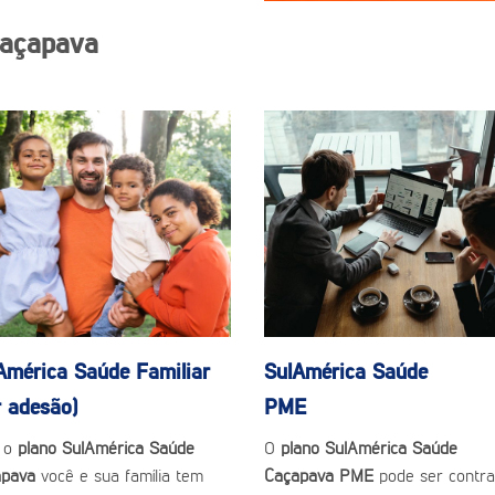
Caçapava
América Saúde
Familiar
SulAmérica Saúde
r adesão)
PME
 o
plano SulAmérica Saúde
O
plano SulAmérica Saúde
apava
você e sua família tem
Caçapava PME
pode ser contra