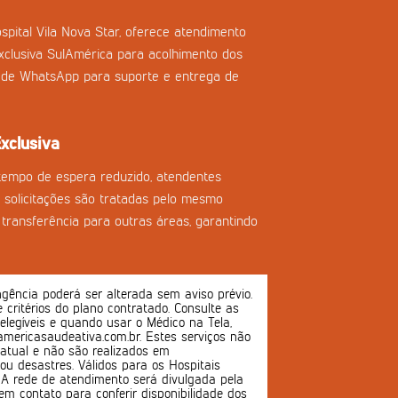
spital Vila Nova Star, oferece atendimento
clusiva SulAmérica para acolhimento dos
l de WhatsApp para suporte e entrega de
xclusiva
tempo de espera reduzido, atendentes
as solicitações são tratadas pelo mesmo
transferência para outras áreas, garantindo
ência poderá ser alterada sem aviso prévio.
 e critérios do plano contratado. Consulte as
 elegíveis e quando usar o Médico na Tela,
mericasaudeativa.com.br. Estes serviços não
atual e não são realizados em
u desastres. Válidos para os Hospitais
s. A rede de atendimento será divulgada pela
em contato para conferir disponibilidade dos