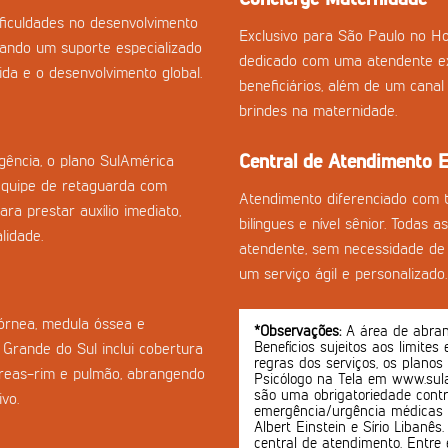
ficuldades no desenvolvimento
Exclusivo para São Paulo no Ho
onando um suporte especializado
dedicado com uma atendente ex
da e o desenvolvimento global.
beneficiários, além de um cana
brindes na maternidade.
Central de Atendimento E
ência, o plano SulAmérica
quipe de retaguarda com
Atendimento diferenciado com 
ra prestar auxílio imediato,
bilíngues e nível sênior. Todas 
lidade.
atendente, sem necessidade de 
um serviço ágil e personalizado.
córnea, medula óssea e
*Observações:
A área de abrang
Benefícios sujeitos aos limites
Grande do Sul inclui cobertura
regras dos serviços, os planos
creas-rim e pulmão, abrangendo
Psicólogo na Tela em www.sula
são uma obrigatoriedade contr
vo.
emergência/urgência médicas o
Albert Einstein e Sírio Libanê
central de atendimento. Entre 