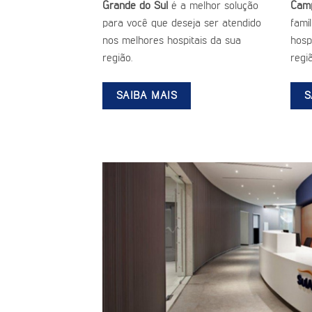
Grande do Sul
é a melhor solução
Camp
para você que deseja ser atendido
famí
nos melhores hospitais da sua
hospi
região.
regiã
SAIBA MAIS
S