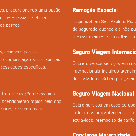
Remoção Especial
izes, proporcionando uma opção
orma acessível e eficiente,
Disponível em São Paulo e Rio 
as pernas.
do segurado quando ele não pu
realizar exames e consultas co
Seguro Viagem Internaci
s, essencial para o
e comunicação, voz e audição,
Cobre diversos serviços em ca
essidades específicas.
internacionais, incluindo atend
do Tratado de Schengen, garan
Seguro Viagem Nacional
ilita a realização de exames
m agendamento rápido pelo app,
Cobre serviços em caso de doen
ciário, trazendo mais
incluindo acompanhamento em h
extraviada, reembolso de tarifa
Concierge Maternidade