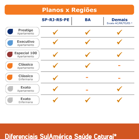
Diferenciais SulAmérica Saúde Caturaí*