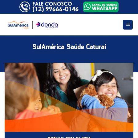
Skip
to
content
SulAmérica Saúde Caturaí