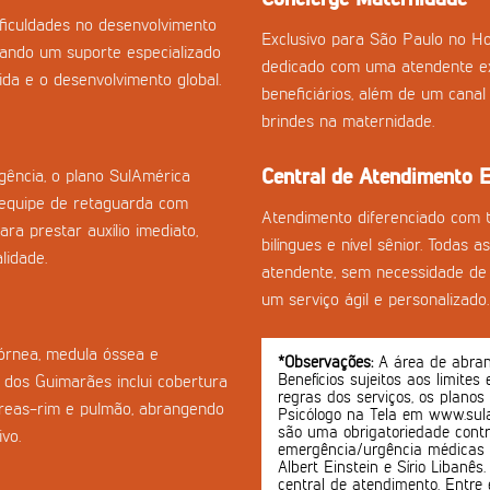
ficuldades no desenvolvimento
Exclusivo para São Paulo no Ho
onando um suporte especializado
dedicado com uma atendente ex
da e o desenvolvimento global.
beneficiários, além de um cana
brindes na maternidade.
Central de Atendimento E
ência, o plano SulAmérica
equipe de retaguarda com
Atendimento diferenciado com 
ra prestar auxílio imediato,
bilíngues e nível sênior. Todas 
lidade.
atendente, sem necessidade de 
um serviço ágil e personalizado.
córnea, medula óssea e
*Observações:
A área de abrang
Benefícios sujeitos aos limites
 dos Guimarães inclui cobertura
regras dos serviços, os planos
creas-rim e pulmão, abrangendo
Psicólogo na Tela em www.sula
são uma obrigatoriedade contr
vo.
emergência/urgência médicas o
Albert Einstein e Sírio Libanê
central de atendimento. Entre 