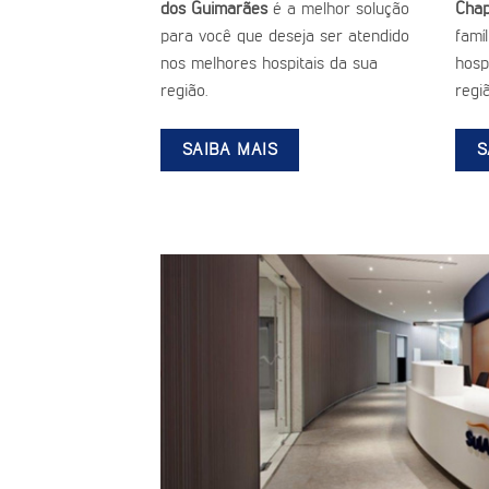
dos Guimarães
é a melhor solução
Cha
para você que deseja ser atendido
famí
nos melhores hospitais da sua
hospi
região.
regiã
SAIBA MAIS
S