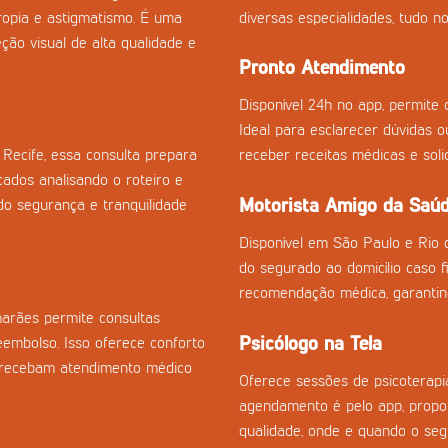
tropia e astigmatismo. É uma
diversas especialidades, tudo no
ção visual de alta qualidade e
Pronto Atendimento
Disponível 24h no app, permite c
Ideal para esclarecer dúvidas 
Recife, essa consulta prepara
receber receitas médicas e sol
cados analisando o roteiro e
Motorista Amigo da Saú
o segurança e tranquilidade
Disponível em São Paulo e Rio 
do segurado ao domicílio caso fi
recomendação médica, garantin
arães permite consultas
Psicólogo na Tela
eembolso. Isso oferece conforto
s recebam atendimento médico
Oferece sessões de psicoterapia
agendamento é pelo app, propor
qualidade, onde e quando o seg