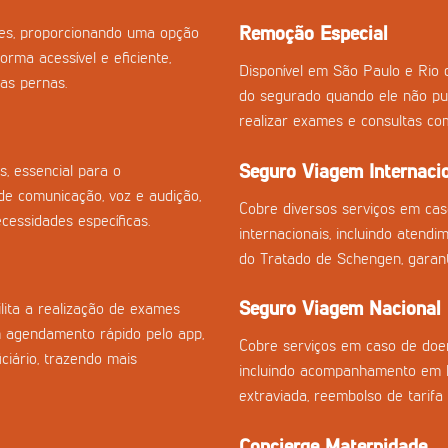
Remoção Especial
izes, proporcionando uma opção
orma acessível e eficiente,
Disponível em São Paulo e Rio 
as pernas.
do segurado quando ele não pu
realizar exames e consultas co
Seguro Viagem Internaci
s, essencial para o
e comunicação, voz e audição,
Cobre diversos serviços em ca
essidades específicas.
internacionais, incluindo atend
do Tratado de Schengen, garan
Seguro Viagem Nacional
ilita a realização de exames
m agendamento rápido pelo app,
Cobre serviços em caso de doen
ciário, trazendo mais
incluindo acompanhamento em h
extraviada, reembolso de tarifa
Concierge Maternidade