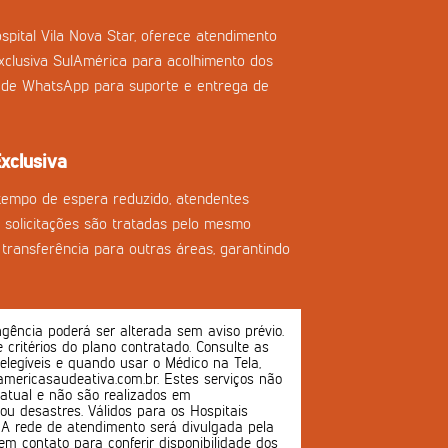
spital Vila Nova Star, oferece atendimento
clusiva SulAmérica para acolhimento dos
l de WhatsApp para suporte e entrega de
xclusiva
tempo de espera reduzido, atendentes
as solicitações são tratadas pelo mesmo
transferência para outras áreas, garantindo
ência poderá ser alterada sem aviso prévio.
 e critérios do plano contratado. Consulte as
 elegíveis e quando usar o Médico na Tela,
mericasaudeativa.com.br. Estes serviços não
atual e não são realizados em
u desastres. Válidos para os Hospitais
s. A rede de atendimento será divulgada pela
em contato para conferir disponibilidade dos