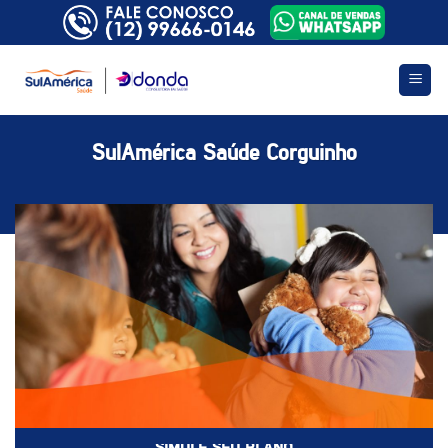
Skip
to
content
SulAmérica Saúde Corguinho