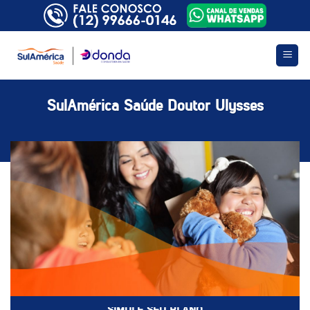
Skip
to
content
SulAmérica Saúde Doutor Ulysses