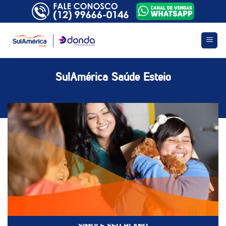
Skip
to
content
SulAmérica Saúde Esteio