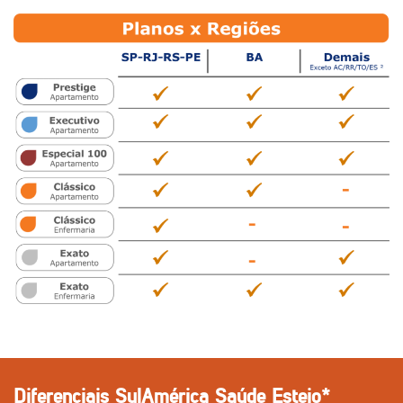
Diferenciais SulAmérica Saúde Esteio*