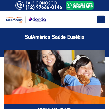
Skip
to
content
SulAmérica Saúde Eusébio