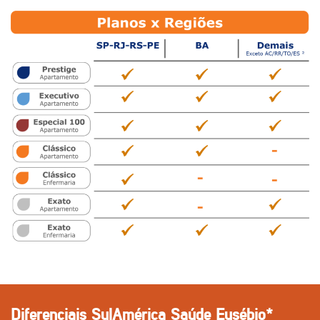
Diferenciais SulAmérica Saúde Eusébio*