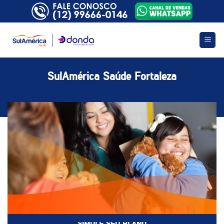
Skip
to
content
SulAmérica Saúde Fortaleza