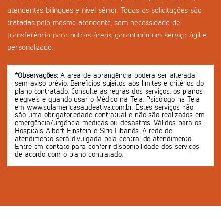
atendentes bilíngues e nível sênior. Todas as solicitações são
tratadas pelo mesmo atendente, sem necessidade de
transferência para outras áreas, garantindo um serviço ágil e
personalizado.
*Observações:
A área de abrangência poderá ser alterada
sem aviso prévio. Benefícios sujeitos aos limites e critérios do
plano contratado. Consulte as regras dos serviços, os planos
elegíveis e quando usar o Médico na Tela, Psicólogo na Tela
em www.sulamericasaudeativa.com.br. Estes serviços não
são uma obrigatoriedade contratual e não são realizados em
emergência/urgência médicas ou desastres. Válidos para os
Hospitais Albert Einstein e Sírio Libanês. A rede de
atendimento será divulgada pela central de atendimento.
Entre em contato para conferir disponibilidade dos serviços
de acordo com o plano contratado.