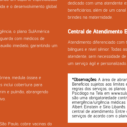
dedicado com uma atendente ex
da e o desenvolvimento global.
beneficiários, além de um cana
brindes na maternidade.
Central de Atendimento E
ência, o plano SulAmérica
aguarda com médicos de
Atendimento diferenciado com 
auxílio imediato, garantindo um
bilíngues e nível sênior. Todas 
atendente, sem necessidade de 
um serviço ágil e personalizado.
córnea, medula óssea e
*Observações:
A área de abrang
Benefícios sujeitos aos limites
s inclui cobertura para
regras dos serviços, os planos
-rim e pulmão, abrangendo
Psicólogo na Tela em www.sula
são uma obrigatoriedade contr
vo.
emergência/urgência médicas o
Albert Einstein e Sírio Libanê
central de atendimento. Entre 
serviços de acordo com o plan
 São Paulo, cobre vacinas do