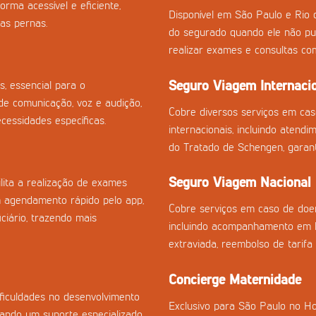
orma acessível e eficiente,
Disponível em São Paulo e Rio 
as pernas.
do segurado quando ele não pu
realizar exames e consultas co
Seguro Viagem Internaci
s, essencial para o
e comunicação, voz e audição,
Cobre diversos serviços em ca
essidades específicas.
internacionais, incluindo atend
do Tratado de Schengen, garan
Seguro Viagem Nacional
ilita a realização de exames
m agendamento rápido pelo app,
Cobre serviços em caso de doen
ciário, trazendo mais
incluindo acompanhamento em h
extraviada, reembolso de tarifa
Concierge Maternidade
ficuldades no desenvolvimento
Exclusivo para São Paulo no Ho
onando um suporte especializado