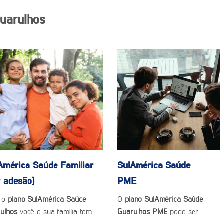
uarulhos
América Saúde
Familiar
SulAmérica Saúde
r adesão)
PME
 o
plano SulAmérica Saúde
O
plano SulAmérica Saúde
rulhos
você e sua família tem
Guarulhos PME
pode ser