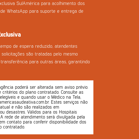
clusiva SulAmérica para acolhimento dos
l de WhatsApp para suporte e entrega de
xclusiva
tempo de espera reduzido, atendentes
as solicitações são tratadas pelo mesmo
transferência para outras áreas, garantindo
ência poderá ser alterada sem aviso prévio.
 e critérios do plano contratado. Consulte as
 elegíveis e quando usar o Médico na Tela,
mericasaudeativa.com.br. Estes serviços não
atual e não são realizados em
u desastres. Válidos para os Hospitais
s. A rede de atendimento será divulgada pela
em contato para conferir disponibilidade dos
o contratado.