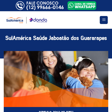
Skip
to
content
SulAmérica Saúde Jaboatão dos Guararapes