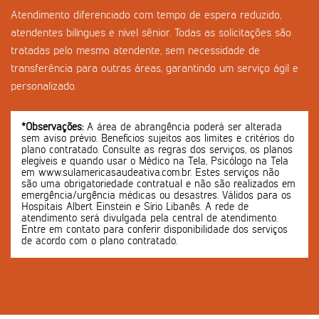
Atendimento diferenciado com tempo de espera reduzido,
atendentes bilíngues e nível sênior. Todas as solicitações são
tratadas pelo mesmo atendente, sem necessidade de
transferência para outras áreas, garantindo um serviço ágil e
personalizado.
*Observações:
A área de abrangência poderá ser alterada
sem aviso prévio. Benefícios sujeitos aos limites e critérios do
plano contratado. Consulte as regras dos serviços, os planos
elegíveis e quando usar o Médico na Tela, Psicólogo na Tela
em www.sulamericasaudeativa.com.br. Estes serviços não
são uma obrigatoriedade contratual e não são realizados em
emergência/urgência médicas ou desastres. Válidos para os
Hospitais Albert Einstein e Sírio Libanês. A rede de
atendimento será divulgada pela central de atendimento.
Entre em contato para conferir disponibilidade dos serviços
de acordo com o plano contratado.