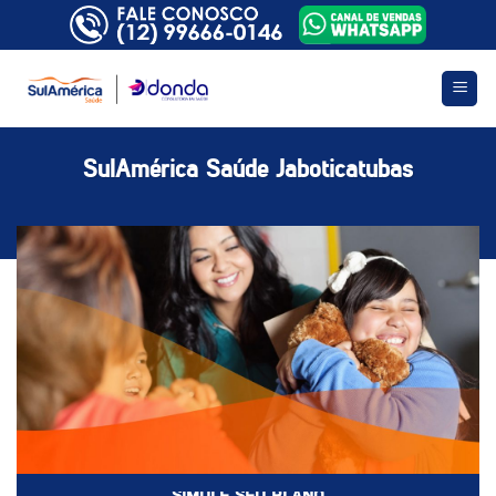
Skip
to
content
SulAmérica Saúde Jaboticatubas