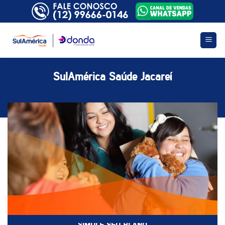
Skip
to
content
SulAmérica Saúde Jacareí