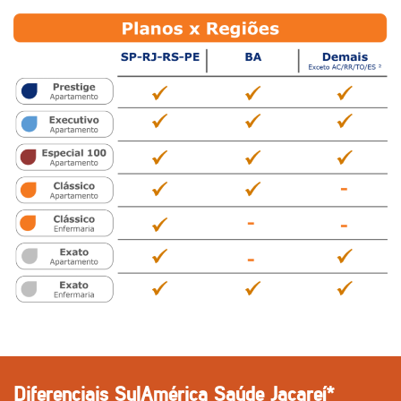
Diferenciais SulAmérica Saúde Jacareí*