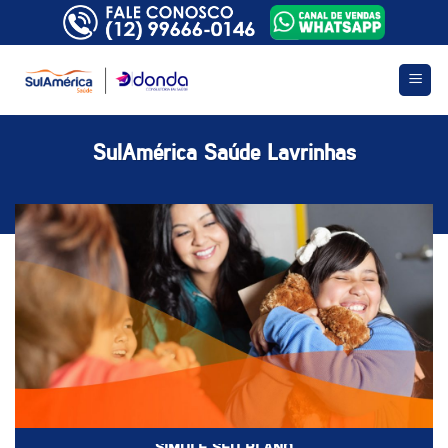
Skip
to
content
SulAmérica Saúde Lavrinhas