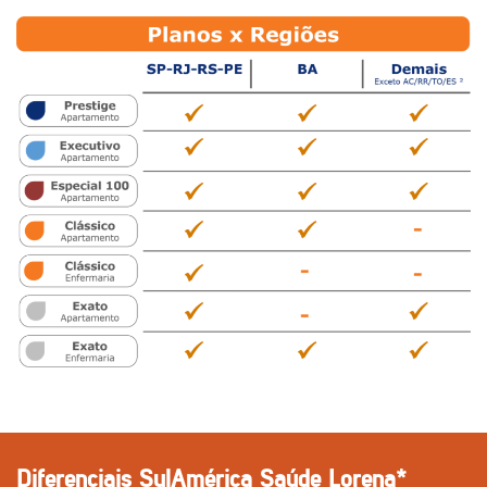
Diferenciais SulAmérica Saúde Lorena*