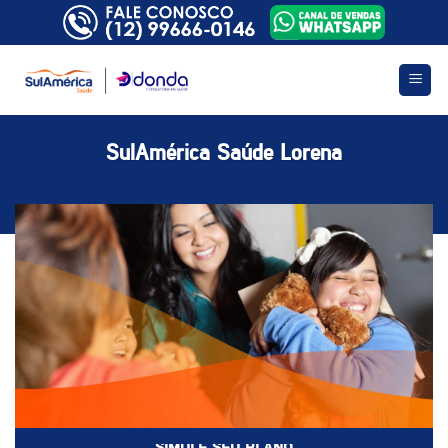
Skip
to
content
SulAmérica Saúde Lorena