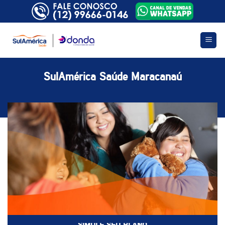
Skip
to
content
SulAmérica Saúde Maracanaú