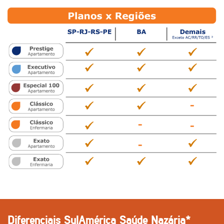
Diferenciais SulAmérica Saúde Nazária*