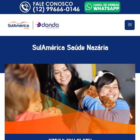
Skip
to
content
SulAmérica Saúde Nazária