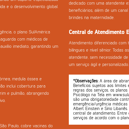
dedicado com uma atendente ex
da e o desenvolvimento global.
beneficiários, além de um cana
brindes na maternidade.
Central de Atendimento E
ência, o plano SulAmérica
taguarda com médicos de
Atendimento diferenciado com 
auxílio imediato, garantindo um
bilíngues e nível sênior. Todas 
atendente, sem necessidade de 
um serviço ágil e personalizado.
córnea, medula óssea e
*Observações:
A área de abrang
Benefícios sujeitos aos limites
ão inclui cobertura para
regras dos serviços, os planos
-rim e pulmão, abrangendo
Psicólogo na Tela em www.sula
são uma obrigatoriedade contr
vo.
emergência/urgência médicas o
Albert Einstein e Sírio Libanê
central de atendimento. Entre 
serviços de acordo com o plan
 São Paulo, cobre vacinas do