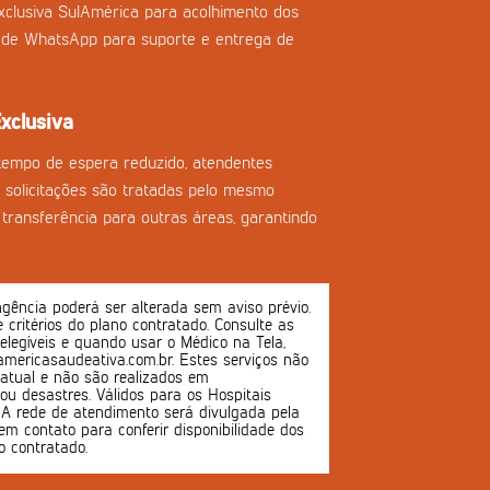
clusiva SulAmérica para acolhimento dos
l de WhatsApp para suporte e entrega de
xclusiva
tempo de espera reduzido, atendentes
as solicitações são tratadas pelo mesmo
transferência para outras áreas, garantindo
ência poderá ser alterada sem aviso prévio.
 e critérios do plano contratado. Consulte as
 elegíveis e quando usar o Médico na Tela,
mericasaudeativa.com.br. Estes serviços não
atual e não são realizados em
u desastres. Válidos para os Hospitais
s. A rede de atendimento será divulgada pela
em contato para conferir disponibilidade dos
o contratado.