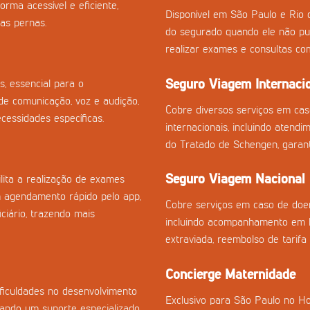
orma acessível e eficiente,
Disponível em São Paulo e Rio 
as pernas.
do segurado quando ele não pu
realizar exames e consultas co
Seguro Viagem Internaci
s, essencial para o
e comunicação, voz e audição,
Cobre diversos serviços em ca
essidades específicas.
internacionais, incluindo atend
do Tratado de Schengen, garan
Seguro Viagem Nacional
ilita a realização de exames
m agendamento rápido pelo app,
Cobre serviços em caso de doen
ciário, trazendo mais
incluindo acompanhamento em h
extraviada, reembolso de tarifa
Concierge Maternidade
ficuldades no desenvolvimento
Exclusivo para São Paulo no Ho
onando um suporte especializado