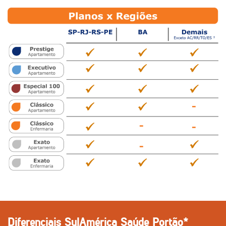
Diferenciais SulAmérica Saúde Portão*