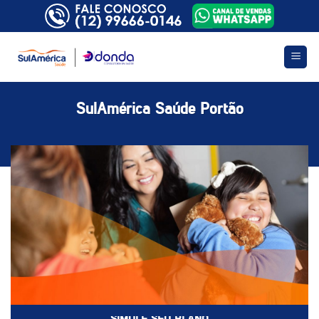
Skip
to
content
SulAmérica Saúde Portão