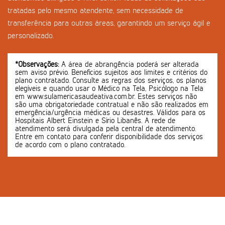
tratadas pelo mesmo atendente, sem necessidade de
transferência para outras áreas, garantindo um serviço ágil e
personalizado.
*Observações:
A área de abrangência poderá ser alterada
sem aviso prévio. Benefícios sujeitos aos limites e critérios do
plano contratado. Consulte as regras dos serviços, os planos
elegíveis e quando usar o Médico na Tela, Psicólogo na Tela
em www.sulamericasaudeativa.com.br. Estes serviços não
são uma obrigatoriedade contratual e não são realizados em
emergência/urgência médicas ou desastres. Válidos para os
Hospitais Albert Einstein e Sírio Libanês. A rede de
atendimento será divulgada pela central de atendimento.
Entre em contato para conferir disponibilidade dos serviços
de acordo com o plano contratado.