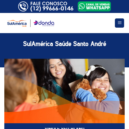
Skip
to
content
SulAmérica Saúde Santo André