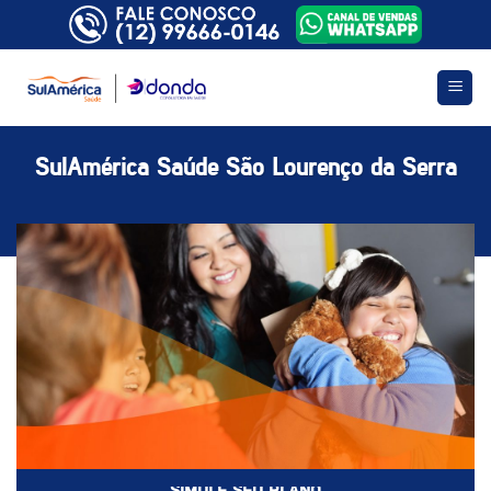
Skip
to
content
SulAmérica Saúde São Lourenço da Serra