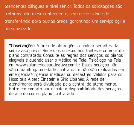
atendentes bilíngues e nível sênior. Todas as solicitações são
tratadas pelo mesmo atendente, sem necessidade de
transferência para outras áreas, garantindo um serviço ágil e
personalizado.
*Observações:
A área de abrangência poderá ser alterada
sem aviso prévio. Benefícios sujeitos aos limites e critérios do
plano contratado. Consulte as regras dos serviços, os planos
elegíveis e quando usar o Médico na Tela, Psicólogo na Tela
em www.sulamericasaudeativa.com.br. Estes serviços não
são uma obrigatoriedade contratual e não são realizados em
emergência/urgência médicas ou desastres. Válidos para os
Hospitais Albert Einstein e Sírio Libanês. A rede de
atendimento será divulgada pela central de atendimento.
Entre em contato para conferir disponibilidade dos serviços
de acordo com o plano contratado.