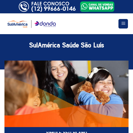
Skip
to
content
SulAmérica Saúde São Luís