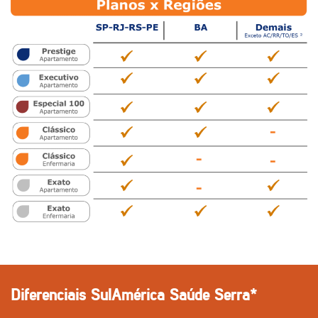
Diferenciais SulAmérica Saúde Serra*