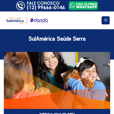
Skip
to
content
SulAmérica Saúde Serra