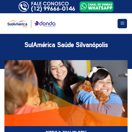
Skip
to
content
SulAmérica Saúde Silvanópolis