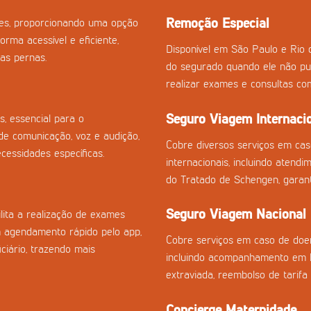
Remoção Especial
izes, proporcionando uma opção
orma acessível e eficiente,
Disponível em São Paulo e Rio 
as pernas.
do segurado quando ele não pu
realizar exames e consultas co
Seguro Viagem Internaci
s, essencial para o
e comunicação, voz e audição,
Cobre diversos serviços em ca
essidades específicas.
internacionais, incluindo atend
do Tratado de Schengen, garan
Seguro Viagem Nacional
ilita a realização de exames
m agendamento rápido pelo app,
Cobre serviços em caso de doen
ciário, trazendo mais
incluindo acompanhamento em h
extraviada, reembolso de tarifa
Concierge Maternidade