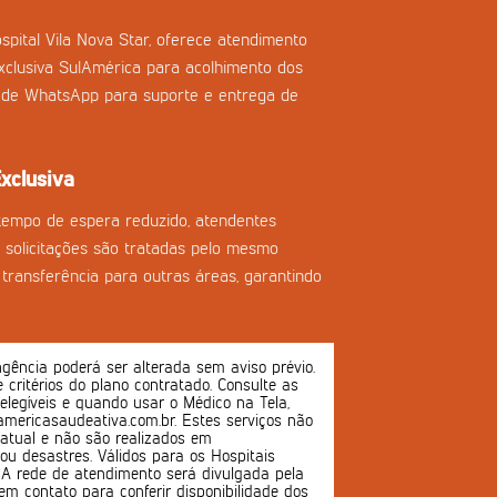
spital Vila Nova Star, oferece atendimento
clusiva SulAmérica para acolhimento dos
l de WhatsApp para suporte e entrega de
xclusiva
tempo de espera reduzido, atendentes
as solicitações são tratadas pelo mesmo
transferência para outras áreas, garantindo
ência poderá ser alterada sem aviso prévio.
 e critérios do plano contratado. Consulte as
 elegíveis e quando usar o Médico na Tela,
mericasaudeativa.com.br. Estes serviços não
atual e não são realizados em
u desastres. Válidos para os Hospitais
s. A rede de atendimento será divulgada pela
em contato para conferir disponibilidade dos