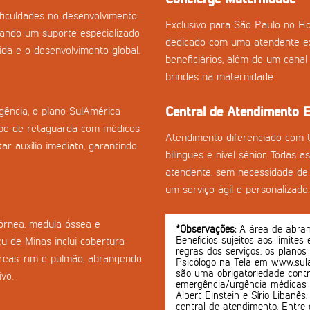
ficuldades no desenvolvimento
Exclusivo para São Paulo no Ho
onando um suporte especializado
dedicado com uma atendente ex
da e o desenvolvimento global.
beneficiários, além de um cana
brindes na maternidade.
Central de Atendimento E
ência, o plano SulAmérica
pe de retaguarda com médicos
Atendimento diferenciado com 
ar auxílio imediato, garantindo
bilíngues e nível sênior. Todas 
atendente, sem necessidade de 
um serviço ágil e personalizado.
córnea, medula óssea e
*Observações:
A área de abrang
Benefícios sujeitos aos limites
u de Minas inclui cobertura
regras dos serviços, os planos
creas-rim e pulmão, abrangendo
Psicólogo na Tela em www.sula
são uma obrigatoriedade contr
vo.
emergência/urgência médicas o
Albert Einstein e Sírio Libanê
central de atendimento. Entre 