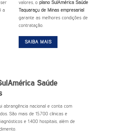
ser
valores, o
plano SulAmérica Saúde
3 a
Taquaraçu de Minas empresarial
garante as melhores condições de
contratação.
SAIBA MAIS
SulAmérica Saúde
s
i abrangência nacional e conta com
ados. São mais de 15.700 clínicas e
iagnósticos e 1.400 hospitais, além de
dimento.