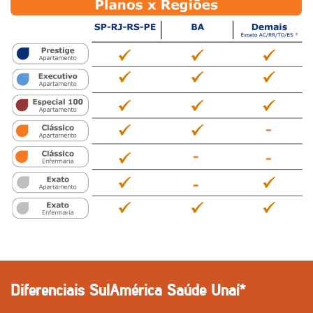
Diferenciais SulAmérica Saúde Unaí*