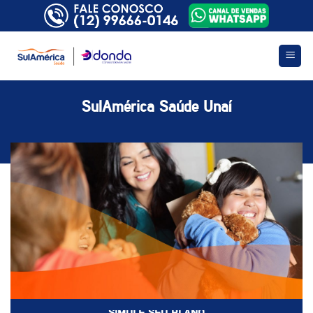
Skip
to
content
SulAmérica Saúde Unaí