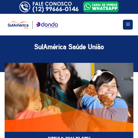
Skip
to
content
SulAmérica Saúde União