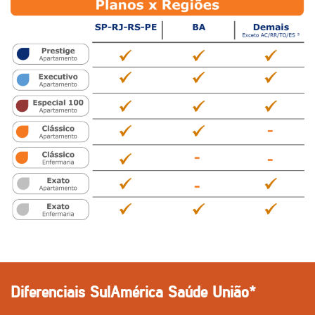
Diferenciais SulAmérica Saúde União*